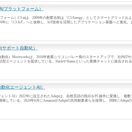
けAIプラットフォーム）
ットフォーム）C3.aiは、2009年の創業当初は「C3 Energy」としてスマートグリ
年に「C3 IoT」へと改称し、IoT技術を活用したアプリケーション基盤へと進化。さらに
・社内サポート自動化）
ト自動化）Moveworksは、2016年創業シリコンバレー発のスタートアップで、社内
型エージェントを提供している。SlackやTeamsといった業務チャットに統合される
作自動化エージェントAI）
ージェントAI）2022年に設立されたAdeptは、自然言語の指示をPC操作に変換し、
している。2024年6月にAmazonがAdeptの共同創業者らを採用し、同時にAdeptの