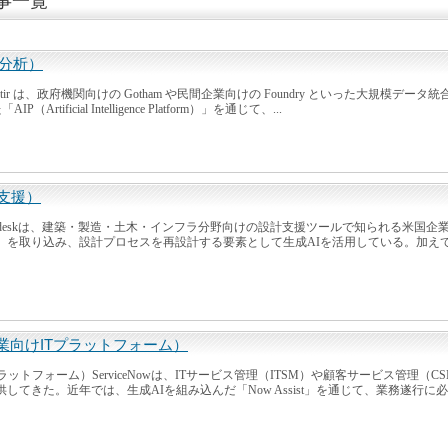
事一覧
ータ分析）
alantir は、政府機関向けの Gotham や民間企業向けの Foundry といった大規模
tificial Intelligence Platform）」を通じて、...
計支援）
）Autodeskは、建築・製造・土木・インフラ分野向けの設計支援ツールで知られる米
」を取り込み、設計プロセスを再設計する要素として生成AIを活用している。加えて
・企業向けITプラットフォーム）
けITプラットフォーム）ServiceNowは、ITサービス管理（ITSM）や顧客サービス管
てきた。近年では、生成AIを組み込んだ「Now Assist」を通じて、業務遂行に必要