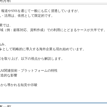
例分析
、報道やSNSを通じて一般にも広く浸透していますが、
入・活用は、依然として限定的です。
企業では、
領域（例：顧客対応、資料作成）での利用にとどまるケースが大半です。
込み、
み
として戦略的に導入する海外企業も現れ始めています。
業を取り上げ、以下の視点から解説します。
AI関連技術・プラットフォームの特性
構造的な影響
みから導かれる知見や示唆