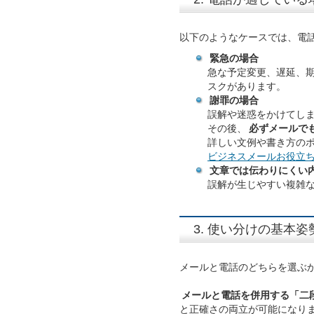
以下のようなケースでは、電
緊急の場合
急な予定変更、遅延、
スクがあります。
謝罪の場合
誤解や迷惑をかけてし
その後、
必ずメールで
詳しい文例や書き方の
ビジネスメールお役立
文章では伝わりにくい
誤解が生じやすい複雑
3. 使い分けの基本姿
メールと電話のどちらを選ぶ
メールと電話を併用する「二
と正確さの両立が可能になり