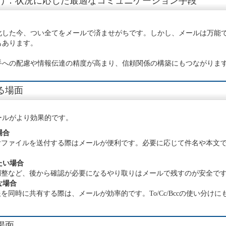
け：状況に応じた最適なコミュニケーション手段
化した今、つい全てをメールで済ませがちです。しかし、メールは万能
もあります。
手への配慮や情報伝達の精度が高まり、信頼関係の構築にもつながりま
る場面
ールがより効果的です。
場合
付ファイルを送付する際はメールが便利です。必要に応じて件名や本文
たい場合
調整など、後から確認が必要になるやり取りはメールで残すのが安全で
な場合
を同時に共有する際は、メールが効率的です。To/Cc/Bccの使い分け
場面