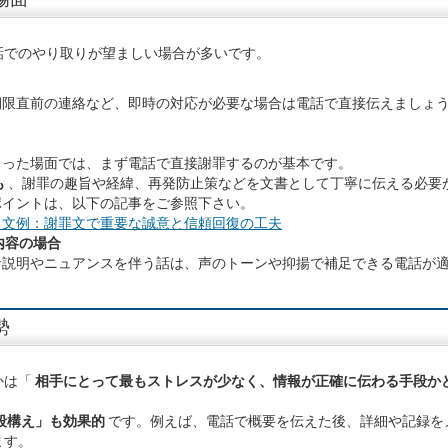
話でのやり取りが望ましい場合が多いです。
期限直前の連絡など、即時の対応が必要な場合は電話で直接伝えましょ
まった場面では、まず電話で直接謝罪するのが基本です。
も
、謝罪の趣旨や経緯、再発防止策などを文書として丁寧に伝える必要
ポイントは、以下の記事をご参照下さい。
ち文例：謝罪文で重要な誠意と信頼回復の工夫
内容の場合
な説明やニュアンスを伴う話は、声のトーンや抑揚で補足できる電話が
勢
かは「
相手にとって最もストレスが少なく、情報が正確に伝わる手段か
段構え」も効果的
です。例えば、電話で概要を伝えた後、詳細や記録を
ます。